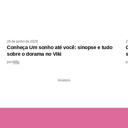
26 de junho de 2026
2
Conheça Um sonho até você: sinopse e tudo
sobre o dorama no Viki
por
Milly
p
Anúncio