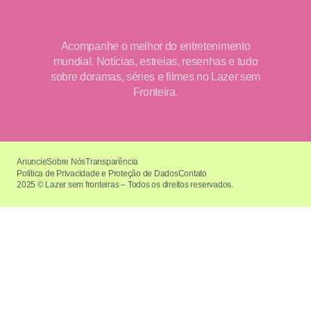
Acompanhe o melhor do entretenimento
mundial. Notícias, estreias, resenhas e tudo
sobre doramas, séries e filmes no Lazer sem
Fronteira.
Anuncie
Sobre Nós
Transparência
Política de Privacidade e Proteção de Dados
Contato
2025 © Lazer sem fronteiras – Todos os direitos reservados.