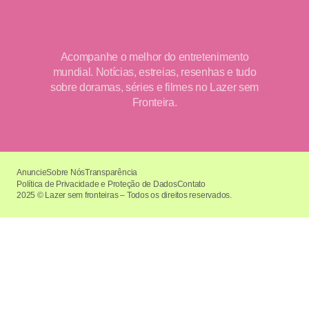
Acompanhe o melhor do entretenimento
mundial. Notícias, estreias, resenhas e tudo
sobre doramas, séries e filmes no Lazer sem
Fronteira.
Anuncie
Sobre Nós
Transparência
Política de Privacidade e Proteção de Dados
Contato
2025 © Lazer sem fronteiras – Todos os direitos reservados.