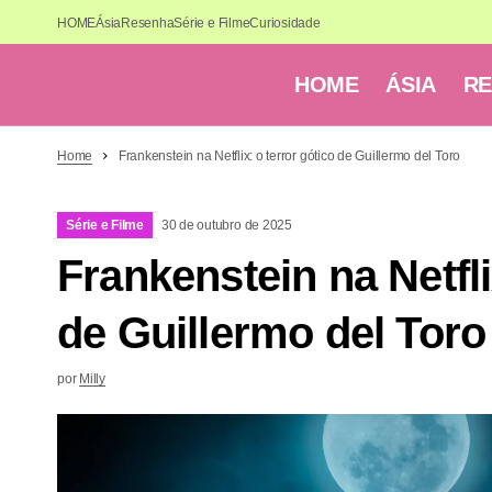
HOME
Ásia
Resenha
Série e Filme
Curiosidade
HOME
ÁSIA
R
Home
Frankenstein na Netflix: o terror gótico de Guillermo del Toro
Série e Filme
30 de outubro de 2025
Frankenstein na Netfli
de Guillermo del Toro
por
Milly