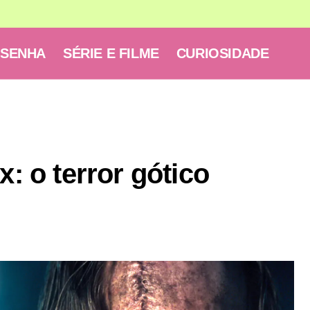
ESENHA
SÉRIE E FILME
CURIOSIDADE
x: o terror gótico