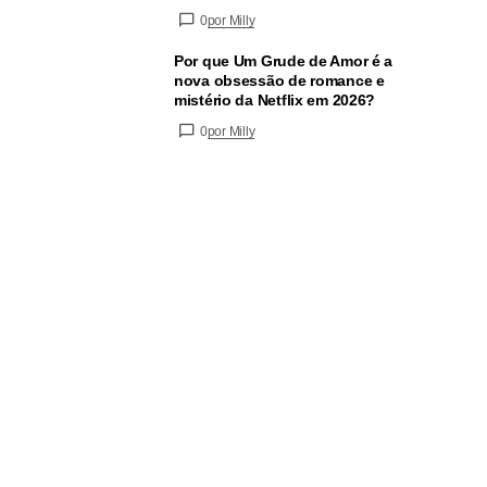
0
por Milly
Por que Um Grude de Amor é a
nova obsessão de romance e
mistério da Netflix em 2026?
0
por Milly