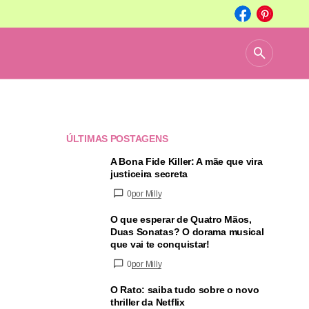
ÚLTIMAS POSTAGENS
A Bona Fide Killer: A mãe que vira
justiceira secreta
0
por Milly
O que esperar de Quatro Mãos,
Duas Sonatas? O dorama musical
que vai te conquistar!
0
por Milly
O Rato: saiba tudo sobre o novo
thriller da Netflix