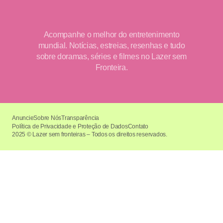
Acompanhe o melhor do entretenimento
mundial. Notícias, estreias, resenhas e tudo
sobre doramas, séries e filmes no Lazer sem
Fronteira.
Anuncie
Sobre Nós
Transparência
Política de Privacidade e Proteção de Dados
Contato
2025 © Lazer sem fronteiras – Todos os direitos reservados.