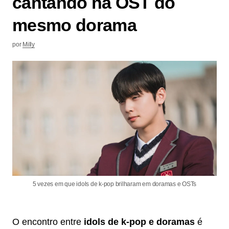
cantando na OST do
mesmo dorama
por
Milly
5 vezes em que idols de k-pop brilharam em doramas e OSTs
O encontro entre
idols de k-pop e doramas
é