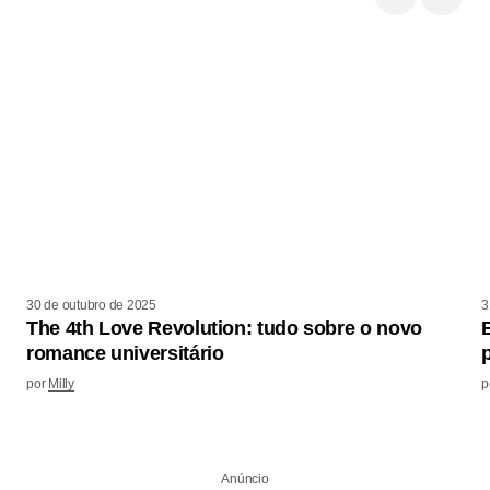
30 de outubro de 2025
3
The 4th Love Revolution: tudo sobre o novo
romance universitário
por
Milly
p
Anúncio