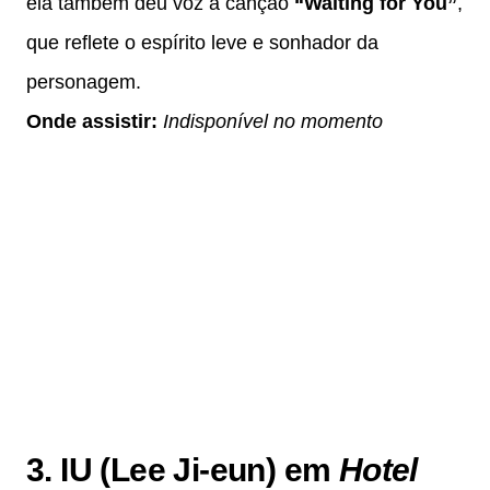
ela também deu voz à canção
“Waiting for You”
,
que reflete o espírito leve e sonhador da
personagem.
Onde assistir:
Indisponível no momento
3. IU (Lee Ji-eun) em
Hotel