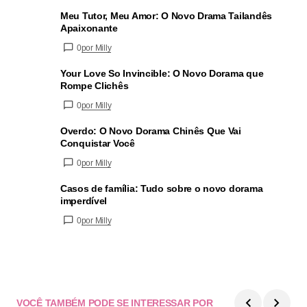
Meu Tutor, Meu Amor: O Novo Drama Tailandês
Apaixonante
0
por Milly
Your Love So Invincible: O Novo Dorama que
Rompe Clichês
0
por Milly
Overdo: O Novo Dorama Chinês Que Vai
Conquistar Você
0
por Milly
Casos de família: Tudo sobre o novo dorama
imperdível
0
por Milly
VOCÊ TAMBÉM PODE SE INTERESSAR POR