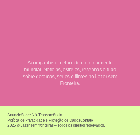
Acompanhe o melhor do entretenimento
mundial. Notícias, estreias, resenhas e tudo
sobre doramas, séries e filmes no Lazer sem
Fronteira.
Anuncie
Sobre Nós
Transparência
Política de Privacidade e Proteção de Dados
Contato
2025 © Lazer sem fronteiras – Todos os direitos reservados.