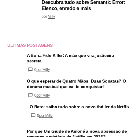
Descubra tudo sobre Semantic Error:
Elenco, enredo e mais
por
Milly
ÚLTIMAS POSTAGENS
A Bona Fide Killer: A mãe que vira justiceira
secreta
0
por Milly
O que esperar de Quatro Mãos, Duas Sonatas? O
dorama musical que vai te conquistar!
0
por Milly
O Rato: saiba tudo sobre o novo thriller da Netflix
0
por Milly
Por que Um Grude de Amor é a nova obsessão de
romance e mistério da Netflix em 2026?