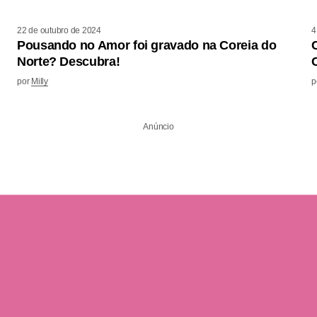
22 de outubro de 2024
4
Pousando no Amor foi gravado na Coreia do
Norte? Descubra!
por
Milly
p
Anúncio