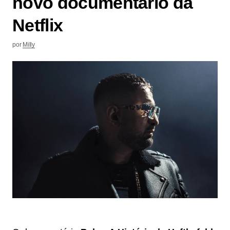
novo documentário da
Netflix
por
Milly