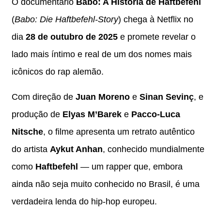
O documentário
Babo: A História de Haftbefehl
(
Babo: Die Haftbefehl-Story
) chega à Netflix no
dia
28 de outubro de 2025
e promete revelar o
lado mais íntimo e real de um dos nomes mais
icônicos do rap alemão.
Com direção de
Juan Moreno
e
Sinan Sevinç
, e
produção de
Elyas M’Barek
e
Pacco-Luca
Nitsche
, o filme apresenta um retrato autêntico
do artista
Aykut Anhan
, conhecido mundialmente
como
Haftbefehl
— um rapper que, embora
ainda não seja muito conhecido no Brasil, é uma
verdadeira lenda do hip-hop europeu.