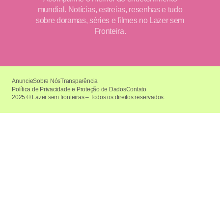
mundial. Notícias, estreias, resenhas e tudo
sobre doramas, séries e filmes no Lazer sem
Fronteira.
Anuncie
Sobre Nós
Transparência
Política de Privacidade e Proteção de Dados
Contato
2025 © Lazer sem fronteiras – Todos os direitos reservados.