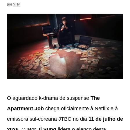
por
Milly
O aguardado k-drama de suspense
The
Apartment Job
chega oficialmente à Netflix e à
emissora sul-coreana JTBC no dia
11 de julho de
2026
. O ator
Ji Sung
lidera o elenco desta