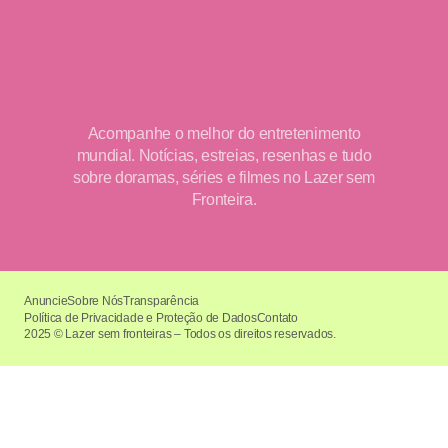
Acompanhe o melhor do entretenimento
mundial. Notícias, estreias, resenhas e tudo
sobre doramas, séries e filmes no Lazer sem
Fronteira.
Anuncie
Sobre Nós
Transparência
Política de Privacidade e Proteção de Dados
Contato
2025 © Lazer sem fronteiras – Todos os direitos reservados.