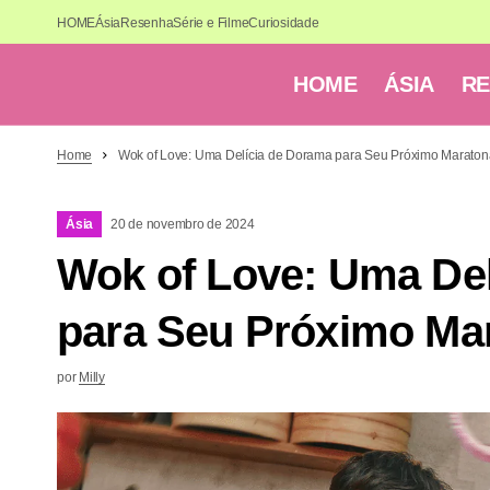
HOME
Ásia
Resenha
Série e Filme
Curiosidade
HOME
ÁSIA
R
Home
Wok of Love: Uma Delícia de Dorama para Seu Próximo Maraton
Ásia
20 de novembro de 2024
Wok of Love: Uma De
para Seu Próximo Ma
por
Milly