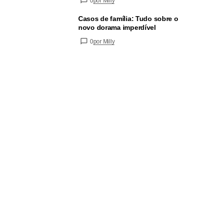
0
por Milly
Casos de família: Tudo sobre o
novo dorama imperdível
0
por Milly