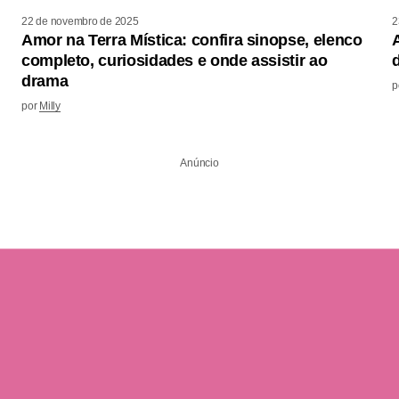
22 de novembro de 2025
2
Amor na Terra Mística: confira sinopse, elenco
completo, curiosidades e onde assistir ao
drama
p
por
Milly
Anúncio