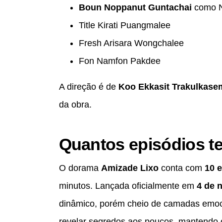
Boun Noppanut Guntachai
como 
Title Kirati Puangmalee
Fresh Arisara Wongchalee
Fon Namfon Pakdee
A direção é de
Koo Ekkasit Trakulkas
da obra.
Quantos episódios t
O dorama
Amizade Lixo
conta com
10 
minutos. Lançada oficialmente em
4 de 
dinâmico, porém cheio de camadas emocio
revelar segredos aos poucos, mantendo o 