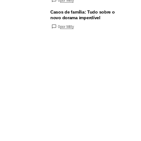
0
por Milly
Casos de família: Tudo sobre o
novo dorama imperdível
0
por Milly