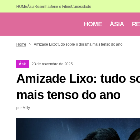
HOME
Ásia
Resenha
Série e Filme
Curiosidade
HOME
ÁSIA
R
Home
Amizade Lixo: tudo sobre o dorama mais tenso do ano
Ásia
23 de novembro de 2025
Amizade Lixo: tudo s
mais tenso do ano
por
Milly