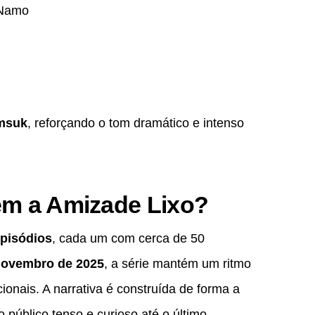
Namo
emsuk
, reforçando o tom dramático e intenso
em a Amizade Lixo?
episódios
, cada um com cerca de 50
novembro de 2025
, a série mantém um ritmo
nais. A narrativa é construída de forma a
público tenso e curioso até o último