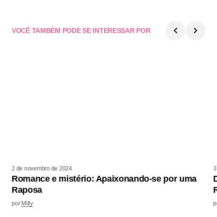
VOCÊ TAMBÉM PODE SE INTERESSAR POR
2 de novembro de 2024
3
Romance e mistério: Apaixonando-se por uma
Raposa
por
Milly
p