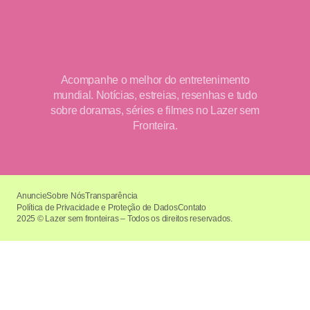
Acompanhe o melhor do entretenimento
mundial. Notícias, estreias, resenhas e tudo
sobre doramas, séries e filmes no Lazer sem
Fronteira.
Anuncie
Sobre Nós
Transparência
Política de Privacidade e Proteção de Dados
Contato
2025 © Lazer sem fronteiras – Todos os direitos reservados.