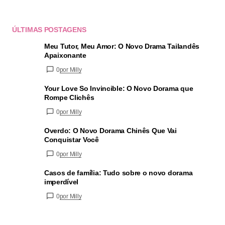
ÚLTIMAS POSTAGENS
Meu Tutor, Meu Amor: O Novo Drama Tailandês
Apaixonante
0
por Milly
Your Love So Invincible: O Novo Dorama que
Rompe Clichês
0
por Milly
Overdo: O Novo Dorama Chinês Que Vai
Conquistar Você
0
por Milly
Casos de família: Tudo sobre o novo dorama
imperdível
0
por Milly