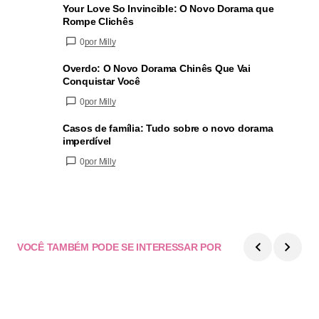
Your Love So Invincible: O Novo Dorama que
Rompe Clichês
0
por Milly
Overdo: O Novo Dorama Chinês Que Vai
Conquistar Você
0
por Milly
Casos de família: Tudo sobre o novo dorama
imperdível
0
por Milly
VOCÊ TAMBÉM PODE SE INTERESSAR POR