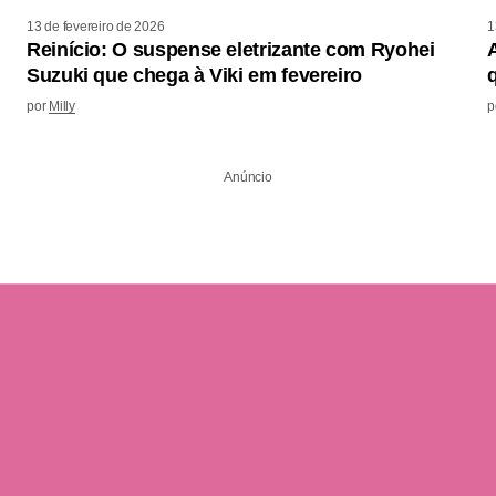
13 de fevereiro de 2026
1
Reinício: O suspense eletrizante com Ryohei
Suzuki que chega à Viki em fevereiro
por
Milly
p
Anúncio