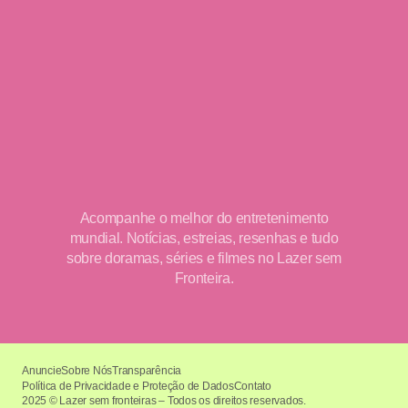
Acompanhe o melhor do entretenimento
mundial. Notícias, estreias, resenhas e tudo
sobre doramas, séries e filmes no Lazer sem
Fronteira.
Anuncie
Sobre Nós
Transparência
Política de Privacidade e Proteção de Dados
Contato
2025 © Lazer sem fronteiras – Todos os direitos reservados.