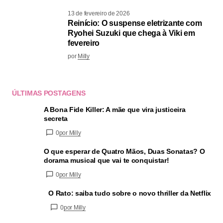
13 de fevereiro de 2026
Reinício: O suspense eletrizante com
Ryohei Suzuki que chega à Viki em
fevereiro
por
Milly
ÚLTIMAS POSTAGENS
A Bona Fide Killer: A mãe que vira justiceira
secreta
0
por Milly
O que esperar de Quatro Mãos, Duas Sonatas? O
dorama musical que vai te conquistar!
0
por Milly
O Rato: saiba tudo sobre o novo thriller da Netflix
0
por Milly