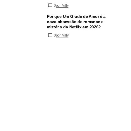
0
por Milly
Por que Um Grude de Amor é a
nova obsessão de romance e
mistério da Netflix em 2026?
0
por Milly