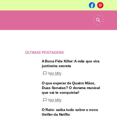
ÚLTIMAS POSTAGENS
A Bona Fide Killer: A mãe que vira
justiceira secreta
0
por Milly
O que esperar de Quatro Mãos,
Duas Sonatas? O dorama musical
que vai te conquistar!
0
por Milly
O Rato: saiba tudo sobre o novo
thriller da Netflix