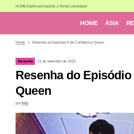
HOME
Ásia
Resenha
Série e Filme
Curiosidade
HOME
ÁSIA
R
Home
Resenha do Episódio 6 de Confidence Queen
Resenha
22 de setembro de 2025
Resenha do Episódio 
Queen
por
Milly