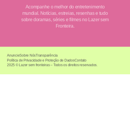
Acompanhe o melhor do entretenimento
mundial. Notícias, estreias, resenhas e tudo
sobre doramas, séries e filmes no Lazer sem
Fronteira.
Anuncie
Sobre Nós
Transparência
Política de Privacidade e Proteção de Dados
Contato
2025 © Lazer sem fronteiras – Todos os direitos reservados.