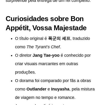
surpreende pela entrega de um rei complexo.
Curiosidades sobre Bon
Appétit, Vossa Majestade
O título original é
폭군의 셰프
, traduzido
como
The Tyrant’s Chef
.
O diretor
Jang Tae-yoo
é conhecido por
criar visuais marcantes em outras
produções.
O dorama foi comparado por fãs a obras
como
Outlander
e
Inuyasha
, pela mistura
de viagem no tempo e romance.