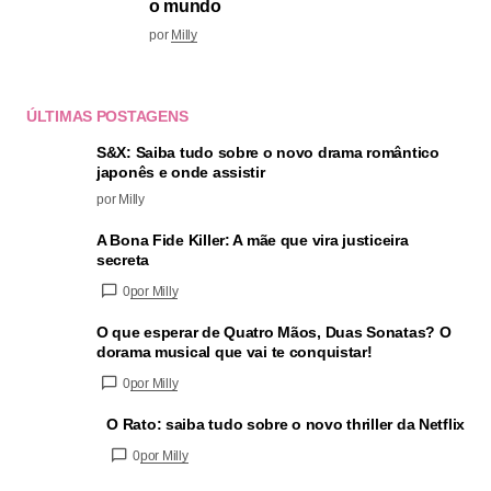
o mundo
por
Milly
ÚLTIMAS POSTAGENS
S&X: Saiba tudo sobre o novo drama romântico
japonês e onde assistir
por Milly
A Bona Fide Killer: A mãe que vira justiceira
secreta
0
por Milly
O que esperar de Quatro Mãos, Duas Sonatas? O
dorama musical que vai te conquistar!
0
por Milly
O Rato: saiba tudo sobre o novo thriller da Netflix
0
por Milly