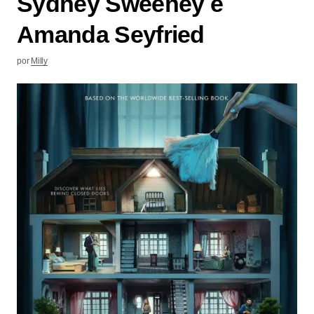
Sydney Sweeney e
Amanda Seyfried
por
Milly