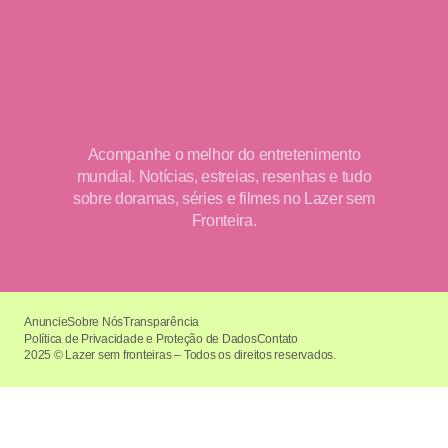
Acompanhe o melhor do entretenimento
mundial. Notícias, estreias, resenhas e tudo
sobre doramas, séries e filmes no Lazer sem
Fronteira.
Anuncie
Sobre Nós
Transparência
Política de Privacidade e Proteção de Dados
Contato
2025 © Lazer sem fronteiras – Todos os direitos reservados.