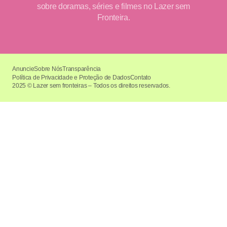
sobre doramas, séries e filmes no Lazer sem
Fronteira.
Anuncie
Sobre Nós
Transparência
Política de Privacidade e Proteção de Dados
Contato
2025 © Lazer sem fronteiras – Todos os direitos reservados.