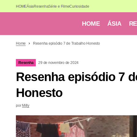
HOME
Ásia
Resenha
Série e Filme
Curiosidade
HOME
ÁSIA
R
Home
Resenha episódio 7 de Trabalho Honesto
Resenha
29 de novembro de 2024
Resenha episódio 7 d
Honesto
por
Milly