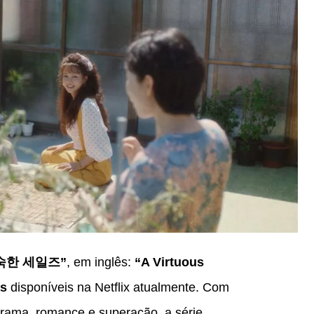
숙한 세일즈”
, em inglês:
“A Virtuous
s
disponíveis na Netflix atualmente. Com
rama, romance e superação, a série