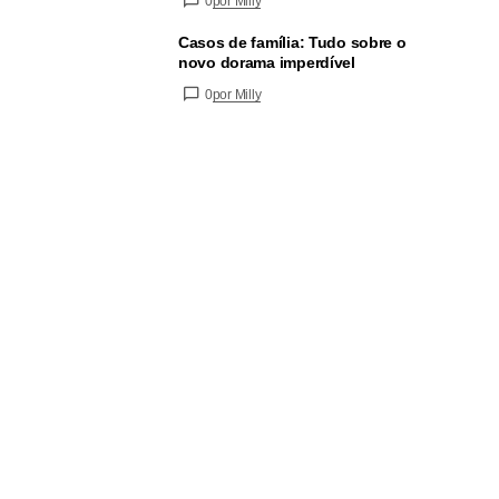
0
por Milly
Casos de família: Tudo sobre o
novo dorama imperdível
0
por Milly