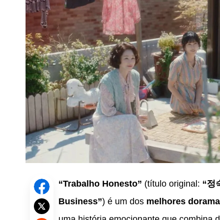
“Trabalho Honesto”
(título original:
“정
Business”
) é um dos
melhores dorama
uma história emocionante que combina d