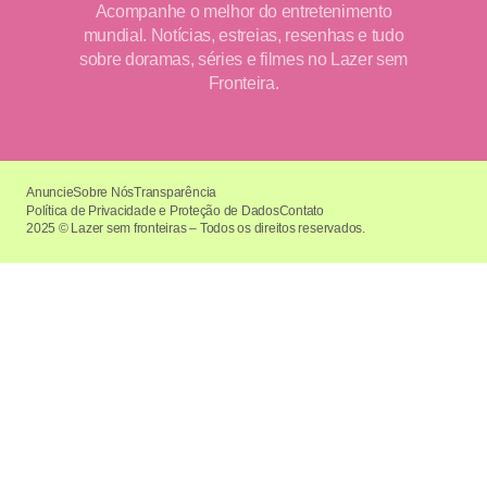
Acompanhe o melhor do entretenimento
mundial. Notícias, estreias, resenhas e tudo
sobre doramas, séries e filmes no Lazer sem
Fronteira.
Anuncie
Sobre Nós
Transparência
Política de Privacidade e Proteção de Dados
Contato
2025 © Lazer sem fronteiras – Todos os direitos reservados.