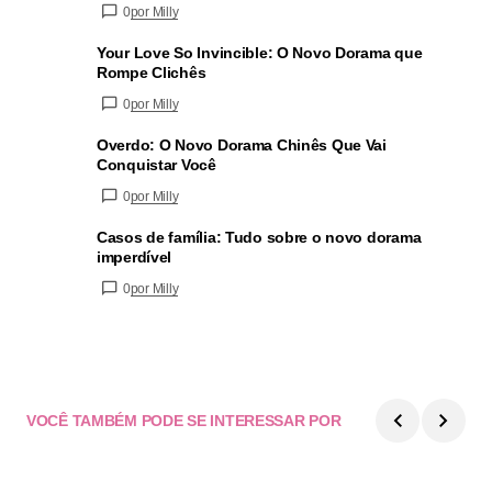
0
por Milly
Your Love So Invincible: O Novo Dorama que
Rompe Clichês
0
por Milly
Overdo: O Novo Dorama Chinês Que Vai
Conquistar Você
0
por Milly
Casos de família: Tudo sobre o novo dorama
imperdível
0
por Milly
VOCÊ TAMBÉM PODE SE INTERESSAR POR