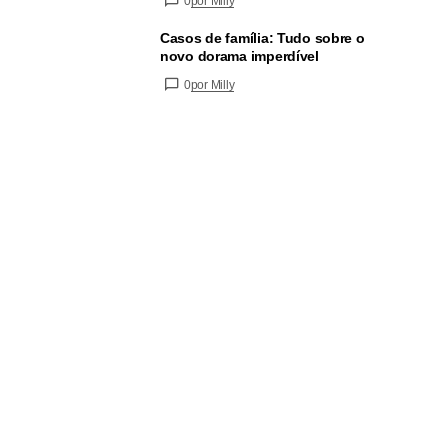
0
por Milly
Casos de família: Tudo sobre o
novo dorama imperdível
0
por Milly