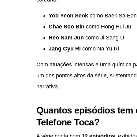
Yoo Yeon Seok
como Baek Sa Eon
Chae Soo Bin
como Hong Hui Ju
Heo Nam Jun
como Ji Sang U
Jang Gyu Ri
como Na Yu Ri
Com atuações intensas e uma química pal
um dos pontos altos da série, sustentan
narrativa.
Quantos episódios tem
Telefone Toca?
A série conta com
12 episódios
, exibido