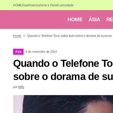
HOME
Ásia
Resenha
Série e Filme
Curiosidade
HOME
ÁSIA
R
Home
Quando o Telefone Toca: saiba tudo sobre o dorama de sucesso
Ásia
9 de novembro de 2024
Quando o Telefone To
sobre o dorama de s
por
Milly