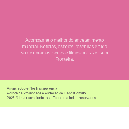
Acompanhe o melhor do entretenimento
mundial. Notícias, estreias, resenhas e tudo
sobre doramas, séries e filmes no Lazer sem
Fronteira.
Anuncie
Sobre Nós
Transparência
Política de Privacidade e Proteção de Dados
Contato
2025 © Lazer sem fronteiras – Todos os direitos reservados.