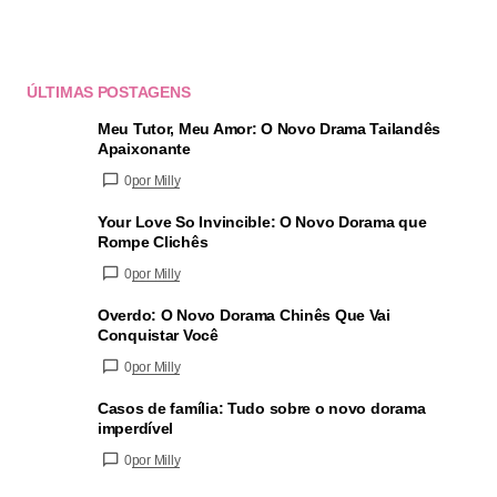
ÚLTIMAS POSTAGENS
Meu Tutor, Meu Amor: O Novo Drama Tailandês
Apaixonante
0
por Milly
Your Love So Invincible: O Novo Dorama que
Rompe Clichês
0
por Milly
Overdo: O Novo Dorama Chinês Que Vai
Conquistar Você
0
por Milly
Casos de família: Tudo sobre o novo dorama
imperdível
0
por Milly