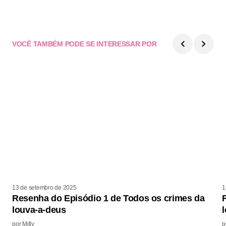
VOCÊ TAMBÉM PODE SE INTERESSAR POR
13 de setembro de 2025
1
Resenha do Episódio 1 de Todos os crimes da
louva-a-deus
por
Milly
p