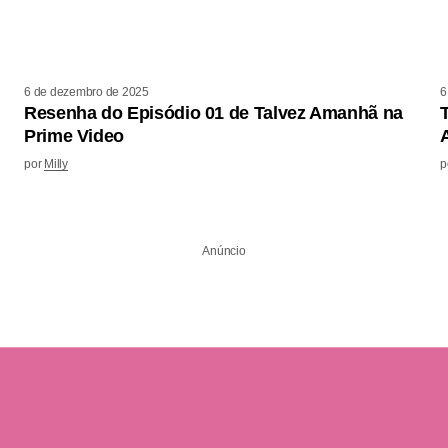
6 de dezembro de 2025
6
Resenha do Episódio 01 de Talvez Amanhã na
Prime Video
por
Milly
p
Anúncio