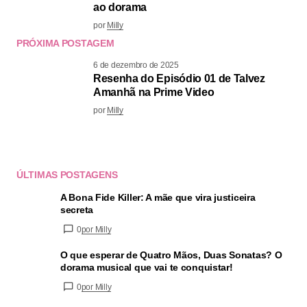
ao dorama
por
Milly
PRÓXIMA POSTAGEM
6 de dezembro de 2025
Resenha do Episódio 01 de Talvez
Amanhã na Prime Video
por
Milly
ÚLTIMAS POSTAGENS
A Bona Fide Killer: A mãe que vira justiceira
secreta
0
por Milly
O que esperar de Quatro Mãos, Duas Sonatas? O
dorama musical que vai te conquistar!
0
por Milly