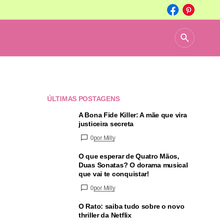
ÚLTIMAS POSTAGENS
A Bona Fide Killer: A mãe que vira
justiceira secreta
0
por Milly
O que esperar de Quatro Mãos,
Duas Sonatas? O dorama musical
que vai te conquistar!
0
por Milly
O Rato: saiba tudo sobre o novo
thriller da Netflix