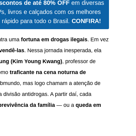
scontos de até 80% OFF
em diversas
Vs, livros e calçados com os melhores
 rápido para todo o Brasil.
CONFIRA!
ntra uma
fortuna em drogas ilegais
. Em vez
vendê-las
. Nessa jornada inesperada, ela
ung (Kim Young Kwang)
, professor de
como
traficante na cena noturna de
submundo, mas logo chamam a atenção de
a divisão antidrogas. A partir daí, cada
revivência da família
— ou a
queda em