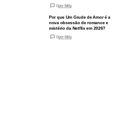
0
por Milly
Por que Um Grude de Amor é a
nova obsessão de romance e
mistério da Netflix em 2026?
0
por Milly