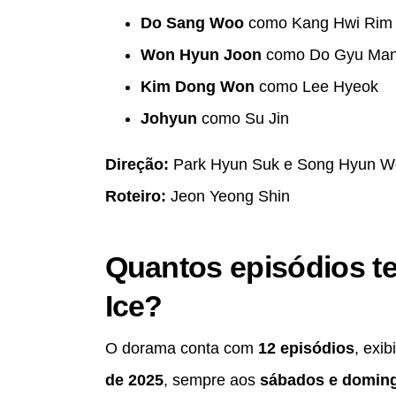
Do Sang Woo
como Kang Hwi Rim
Won Hyun Joon
como Do Gyu Ma
Kim Dong Won
como Lee Hyeok
Johyun
como Su Jin
Direção:
Park Hyun Suk e Song Hyun W
Roteiro:
Jeon Yeong Shin
Quantos episódios t
Ice?
O dorama conta com
12 episódios
, exi
de 2025
, sempre aos
sábados e domin