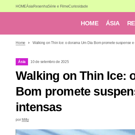
HOME
Ásia
Resenha
Série e Filme
Curiosidade
HOME
ÁSIA
R
Home
Walking on Thin Ice: o dorama Um Dia Bom promete suspense e
Ásia
10 de setembro de 2025
Walking on Thin Ice:
Bom promete suspen
intensas
por
Milly