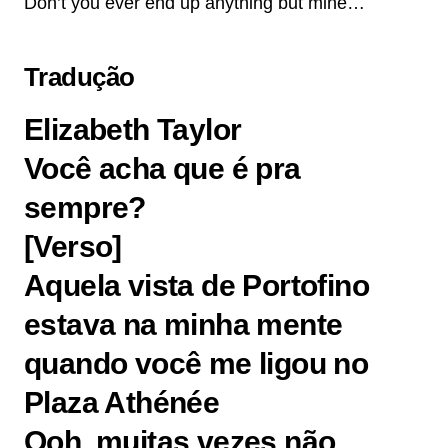
Don’t you ever end up anything but mine…
Tradução
Elizabeth Taylor
Você acha que é pra
sempre?
[Verso]
Aquela vista de Portofino
estava na minha mente
quando você me ligou no
Plaza Athénée
Ooh, muitas vezes não