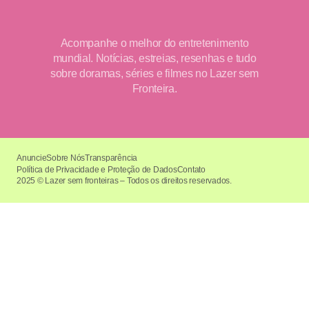
Acompanhe o melhor do entretenimento
mundial. Notícias, estreias, resenhas e tudo
sobre doramas, séries e filmes no Lazer sem
Fronteira.
Anuncie
Sobre Nós
Transparência
Política de Privacidade e Proteção de Dados
Contato
2025 © Lazer sem fronteiras – Todos os direitos reservados.