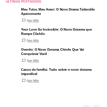
ÚLTIMAS POSTAGENS
Meu Tutor, Meu Amor: O Novo Drama Tailandês
Apaixonante
0
por Milly
Your Love So Invincible: O Novo Dorama que
Rompe Clichês
0
por Milly
Overdo: O Novo Dorama Chinês Que Vai
Conquistar Você
0
por Milly
Casos de família: Tudo sobre o novo dorama
imperdível
0
por Milly