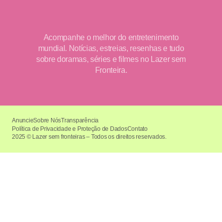
Acompanhe o melhor do entretenimento
mundial. Notícias, estreias, resenhas e tudo
sobre doramas, séries e filmes no Lazer sem
Fronteira.
Anuncie
Sobre Nós
Transparência
Política de Privacidade e Proteção de Dados
Contato
2025 © Lazer sem fronteiras – Todos os direitos reservados.