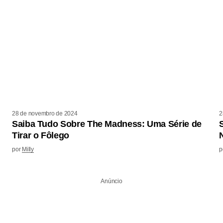
28 de novembro de 2024
2
Saiba Tudo Sobre The Madness: Uma Série de
Tirar o Fôlego
por
Milly
p
Anúncio