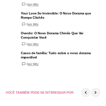
0
por Milly
Your Love So Invincible: O Novo Dorama que
Rompe Clichês
0
por Milly
Overdo: O Novo Dorama Chinês Que Vai
Conquistar Você
0
por Milly
Casos de família: Tudo sobre o novo dorama
imperdível
0
por Milly
VOCÊ TAMBÉM PODE SE INTERESSAR POR