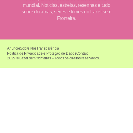
mundial. Notícias, estreias, resenhas e tudo
sobre doramas, séries e filmes no Lazer sem
Fronteira.
Anuncie
Sobre Nós
Transparência
Política de Privacidade e Proteção de Dados
Contato
2025 © Lazer sem fronteiras – Todos os direitos reservados.