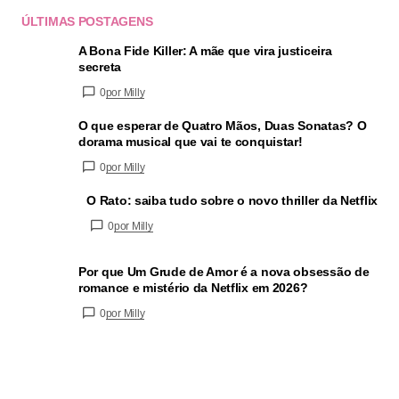
ÚLTIMAS POSTAGENS
A Bona Fide Killer: A mãe que vira justiceira
secreta
0
por Milly
O que esperar de Quatro Mãos, Duas Sonatas? O
dorama musical que vai te conquistar!
0
por Milly
O Rato: saiba tudo sobre o novo thriller da Netflix
0
por Milly
Por que Um Grude de Amor é a nova obsessão de
romance e mistério da Netflix em 2026?
0
por Milly