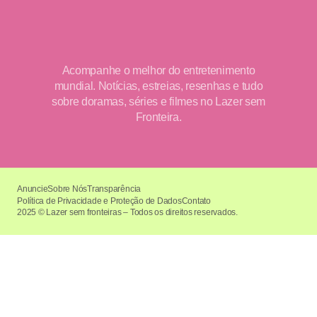
Acompanhe o melhor do entretenimento
mundial. Notícias, estreias, resenhas e tudo
sobre doramas, séries e filmes no Lazer sem
Fronteira.
Anuncie
Sobre Nós
Transparência
Política de Privacidade e Proteção de Dados
Contato
2025 © Lazer sem fronteiras – Todos os direitos reservados.