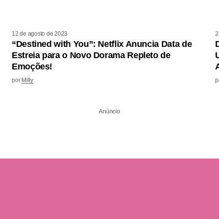
12 de agosto de 2023
2
“Destined with You”: Netflix Anuncia Data de
Estreia para o Novo Dorama Repleto de
Emoções!
por
Milly
p
Anúncio