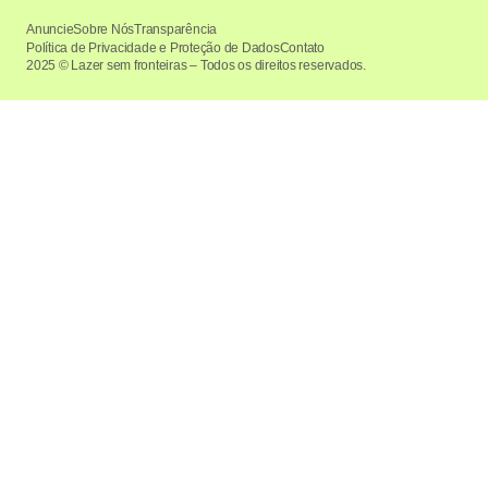
Anuncie
Sobre Nós
Transparência
Política de Privacidade e Proteção de Dados
Contato
2025 © Lazer sem fronteiras – Todos os direitos reservados.