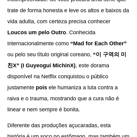
trate de forma honesta e leve os altos e baixos da
vida adulta, com certeza precisa conhecer
Loucos um pelo Outro
. Conhecida
internacionalmente como
“Mad for Each Other”
ou pelo seu título original coreano,
“이 구역의 미
친X” (I Guyeogui MichinX)
, este dorama
disponível na Netflix conquistou o público
justamente
pois
ele humaniza a luta contra a
raiva e o trauma, mostrando que a cura não é
linear e nem sempre é bonita.
Diferente das produções açucaradas, esta
história é um soco no estômago, mas também um