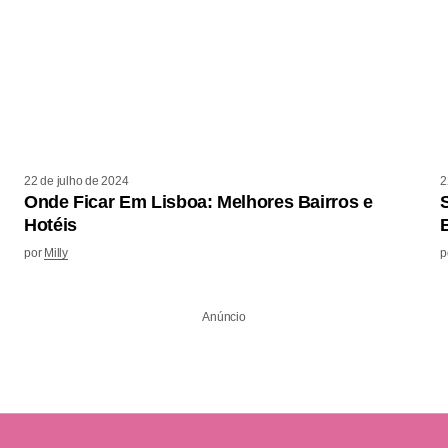
22 de julho de 2024
2
Onde Ficar Em Lisboa: Melhores Bairros e
Hotéis
por
Milly
p
Anúncio