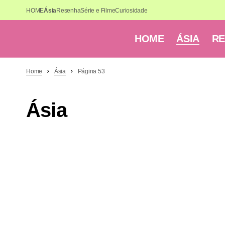
HOME
Ásia
Resenha
Série e Filme
Curiosidade
HOME
ÁSIA
R
Home
Ásia
Página 53
Ásia