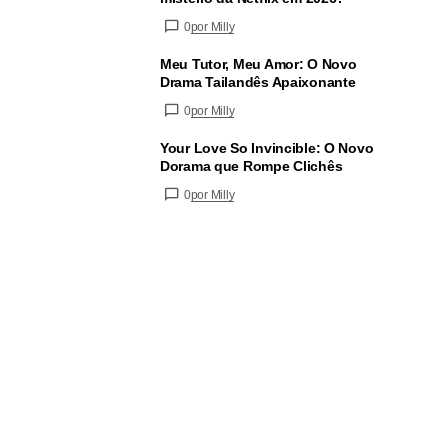
0
por Milly
Meu Tutor, Meu Amor: O Novo
Drama Tailandês Apaixonante
0
por Milly
Your Love So Invincible: O Novo
Dorama que Rompe Clichês
0
por Milly