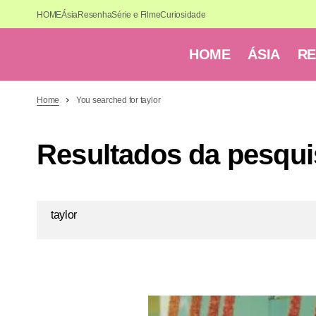
HOME
Ásia
Resenha
Série e Filme
Curiosidade
HOME
ÁSIA
R
Home
You searched for taylor
Resultados da pesquis